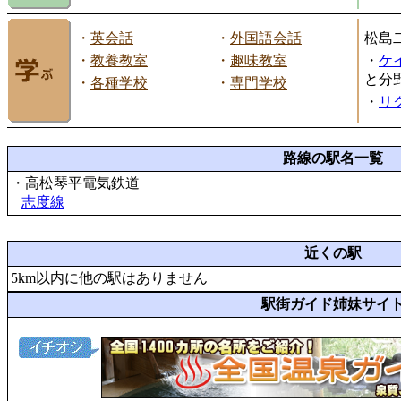
・
英会話
・
外国語会話
松島
・
教養教室
・
趣味教室
・
ケ
と分
・
各種学校
・
専門学校
・
リ
路線の駅名一覧
・高松琴平電気鉄道
志度線
近くの駅
5km以内に他の駅はありません
駅街ガイド姉妹サイ