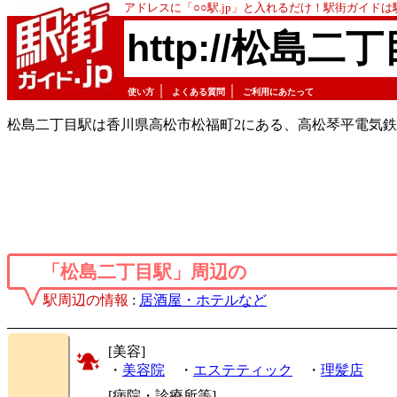
アドレスに「○○駅.jp」と入れるだけ！駅街ガイド
http://松島二丁
｜
｜
使い方
よくある質問
ご利用にあたって
松島二丁目駅は香川県高松市松福町2にある、高松琴平電気
「松島二丁目駅」周辺の
駅周辺の情報
:
居酒屋・ホテルなど
[美容]
・
美容院
・
エステティック
・
理髪店
[病院・診療所等]