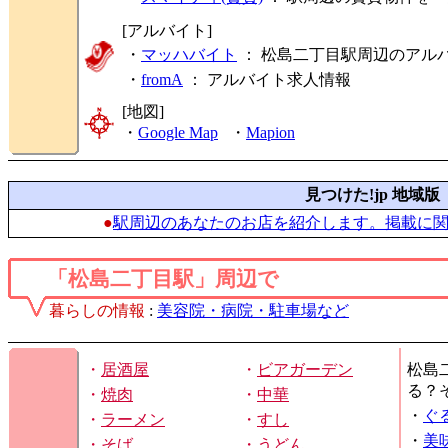
[アルバイト]
・
マッハバイト
： 松島二丁目駅周辺のアル
・
fromA
：
アルバイト求人情報
[地図]
・
Google Map
・
Mapion
見つけた!jp 地域版
●
駅周辺のあなたのお店を紹介します。掲載に
「松島二丁目駅」周辺で
暮らしの情報
:
美容院・病院・駐車場など
・
居酒屋
・
ビアガーデン
松島
る？
・
焼肉
・
中華
・
ぐ
・
ラーメン
・
すし
・
美
・
そば
・
うどん