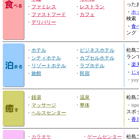
った
・
ファミレス
・
レストラン
・
ホ
・
ファストフード
・
カフェ
検索
・
デリバリー
・
食
ング
・
ホテル
・
ビジネスホテル
松島
ラン
・
シティホテル
・
カプセルホテル
・
楽
・
リゾートホテル
・
ラブホテル
・
じ
・
旅館
・
民宿
・yoy
・
銭湯
・
温泉
松島
・
マッサージ
・
整体
・is
スポ
・
ヘルスセンター
・
香
・
カラオケ
・
ゲームセンター
松島