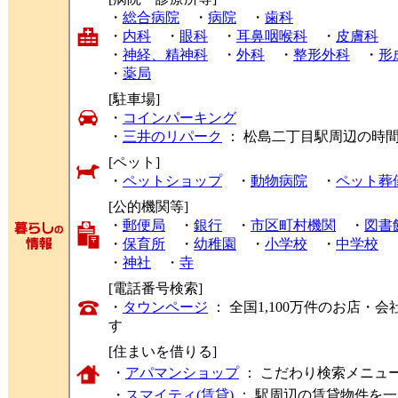
・
総合病院
・
病院
・
歯科
・
内科
・
眼科
・
耳鼻咽喉科
・
皮膚科
・
神経、精神科
・
外科
・
整形外科
・
形
・
薬局
[駐車場]
・
コインパーキング
・
三井のリパーク
： 松島二丁目駅周辺の時
[ペット]
・
ペットショップ
・
動物病院
・
ペット葬
[公的機関等]
・
郵便局
・
銀行
・
市区町村機関
・
図書
・
保育所
・
幼稚園
・
小学校
・
中学校
・
神社
・
寺
[電話番号検索]
・
タウンページ
： 全国1,100万件のお店
す
[住まいを借りる]
・
アパマンショップ
： こだわり検索メニュ
・
スマイティ(賃貸)
： 駅周辺の賃貸物件を