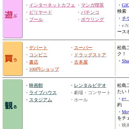
・
インターネットカフェ
・
マンガ喫茶
・
GI
検索
・
ビリヤード
・
パチンコ
・
チ
・
プール
・
ボウリング
・e-N
ース
・
デパート
・
スーパー
松島
ク！
・
コンビニ
・
ドラッグストア
・
Shu
・
書店
・
古本屋
・
100円ショップ
・
映画館
・
レンタルビデオ
松島
たい
・
ライブハウス
・劇場・コンサート
・
e
・
スタジアム
・ホール
約
・
Mov
をチ
・映画